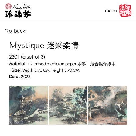
menu
Go back
Mystique 迷采柔情
2301, (a set of 3)
Material :
Ink, mixed media on paper 水墨、混合媒介紙本
Size :
Width：70 CM Height：70 CM
Date :
2023