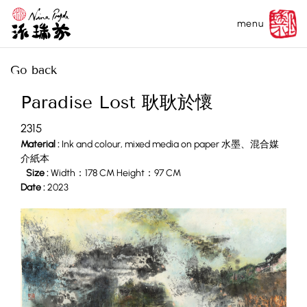
menu
Go back
Paradise Lost 耿耿於懷
2315
Material :
Ink and colour, mixed media on paper 水墨、混合媒
介紙本
Size :
Width：178 CM Height：97 CM
Date :
2023